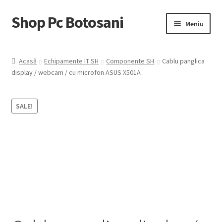
Shop Pc Botosani
Sari
Sari
Meniu
la
la
navigare
conținut
Prima pagină
Acasă
Echipamente IT SH
Componente SH
Cablu panglica
display / webcam / cu microfon ASUS X501A
Contul Meu
Coş
SALE!
Trimite Comanda