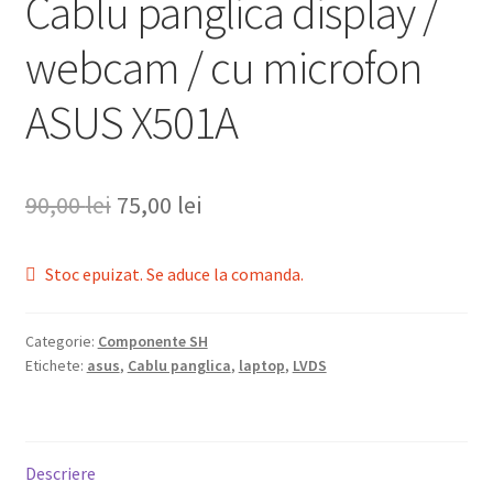
Cablu panglica display /
webcam / cu microfon
ASUS X501A
Prețul
Prețul
90,00
lei
75,00
lei
inițial
curent
Stoc epuizat. Se aduce la comanda.
a
este:
fost:
75,00 lei.
Categorie:
Componente SH
90,00 lei.
Etichete:
asus
,
Cablu panglica
,
laptop
,
LVDS
Descriere