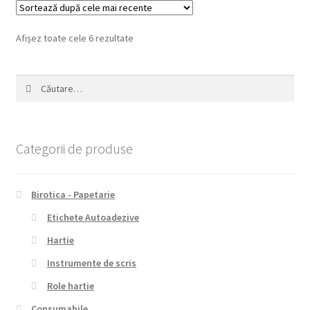
Sortat
Afișez toate cele 6 rezultate
după
cele
Caută
mai
după:
recente
Categorii de produse
Birotica - Papetarie
Etichete Autoadezive
Hartie
Instrumente de scris
Role hartie
Consumabile