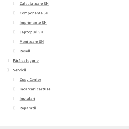
Calculatoare SH
Componente SH
Imprimante SH
Laptopuri SH
Monitoare SH
Resell
Fără categorie
Servicii
Copy Center
Incarcari cartuse
Instalari
Reparatii