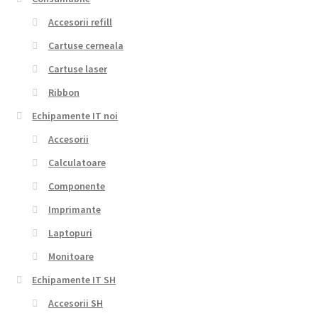
Accesorii refill
Cartuse cerneala
Cartuse laser
Ribbon
Echipamente IT noi
Accesorii
Calculatoare
Componente
Imprimante
Laptopuri
Monitoare
Echipamente IT SH
Accesorii SH