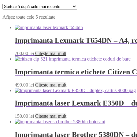
Sortat
Afișez toate cele 5 rezultate
după
cele
mai
recente
Imprimanta Lexmark T654DN – A4, rete
700,00
lei
Citește mai mult
Imprimanta termica etichete Citizen
499,00
lei
Citește mai mult
Imprimanta laser Lexmark E350D – du
150,00
lei
Citește mai mult
Imprimanta laser Brother 5380DN – du