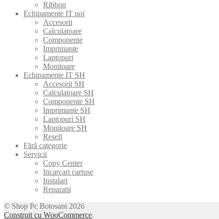
Ribbon
Echipamente IT noi
Accesorii
Calculatoare
Componente
Imprimante
Laptopuri
Monitoare
Echipamente IT SH
Accesorii SH
Calculatoare SH
Componente SH
Imprimante SH
Laptopuri SH
Monitoare SH
Resell
Fără categorie
Servicii
Copy Center
Incarcari cartuse
Instalari
Reparatii
© Shop Pc Botosani 2026
Construit cu WooCommerce
.