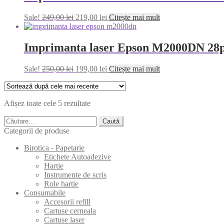
Prețul
Prețul
Sale!
249,00
lei
219,00
lei
Citește mai mult
inițial
curent
a
este:
fost:
219,00 lei.
Imprimanta laser Epson M2000DN 2
249,00 lei.
Prețul
Prețul
Sale!
250,00
lei
199,00
lei
Citește mai mult
inițial
curent
a
este:
fost:
199,00 lei.
Sortat
Afișez toate cele 5 rezultate
250,00 lei.
după
Caută
cele
după:
mai
Categorii de produse
recente
Birotica - Papetarie
Etichete Autoadezive
Hartie
Instrumente de scris
Role hartie
Consumabile
Accesorii refill
Cartuse cerneala
Cartuse laser