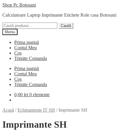
Sari
Sari
Shop Pc Botosani
la
la
Calculatoare Laptop Imprimante Etichete Role casa Botosani
navigare
conținut
Caută:
Caută
Meniu
Prima pagină
Contul Meu
Coş
Trimite Comanda
Prima pagină
Contul Meu
Coş
Trimite Comanda
0,00
lei
0 elemente
Acasă
/
Echipamente IT SH
/
Imprimante SH
Imprimante SH