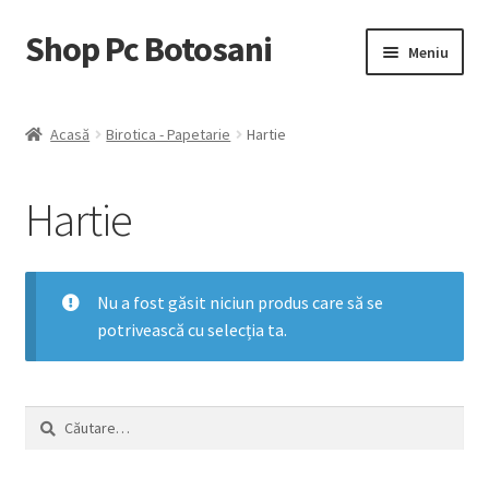
Shop Pc Botosani
Sari
Sari
Meniu
la
la
navigare
conținut
Prima pagină
Acasă
Birotica - Papetarie
Hartie
Contul Meu
Hartie
Coş
Trimite Comanda
Nu a fost găsit niciun produs care să se
potrivească cu selecția ta.
Caută
după: