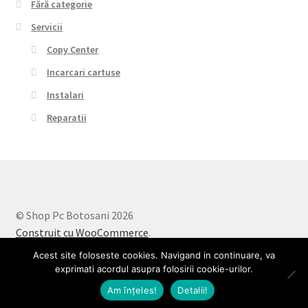
Fără categorie
Servicii
Copy Center
Incarcari cartuse
Instalari
Reparatii
© Shop Pc Botosani 2026
Construit cu WooCommerce
.
Acest site foloseste cookies. Navigand in continuare, va
exprimati acordul asupra folosirii cookie-urilor.
0
Am înţeles!
Detalii!
Caută:
Caută