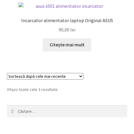
Incarcator alimentator laptop Original ASUS
90,00
lei
Citește mai mult
Sortat
Afișez toate cele 3 rezultate
după
cele
Caută
mai
după:
recente