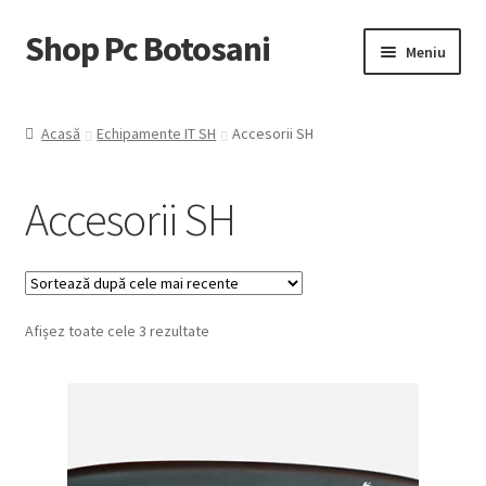
Shop Pc Botosani
Sari
Sari
Meniu
la
la
navigare
conținut
Prima pagină
Acasă
Echipamente IT SH
Accesorii SH
Contul Meu
Accesorii SH
Coş
Trimite Comanda
Sortat
Afișez toate cele 3 rezultate
după
cele
mai
recente