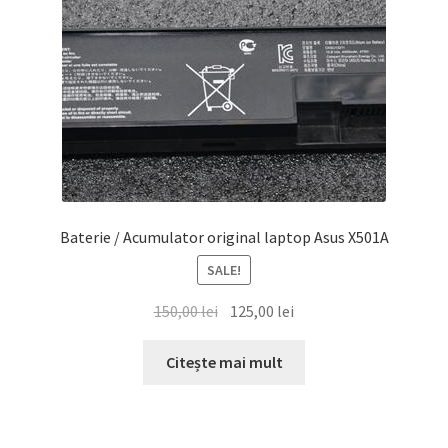
Baterie / Acumulator original laptop Asus X501A
SALE!
Prețul
Prețul
150,00
lei
125,00
lei
inițial
curent
a
este:
Citește mai mult
fost:
125,00 lei.
150,00 lei.