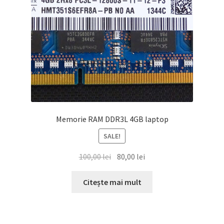
Memorie RAM DDR3L 4GB laptop
SALE!
Prețul
Prețul
100,00
lei
80,00
lei
inițial
curent
a
este:
Citește mai mult
fost:
80,00 lei.
100,00 lei.