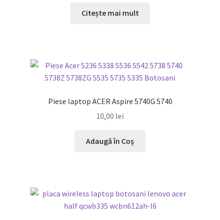
a
este:
Citește mai mult
fost:
40,00 lei.
50,00 lei.
Piese laptop ACER Aspire 5740G 5740
10,00
lei
Adaugă în Coș