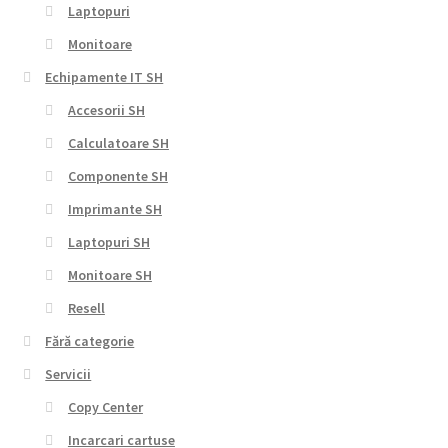
Laptopuri
Monitoare
Echipamente IT SH
Accesorii SH
Calculatoare SH
Componente SH
Imprimante SH
Laptopuri SH
Monitoare SH
Resell
Fără categorie
Servicii
Copy Center
Incarcari cartuse