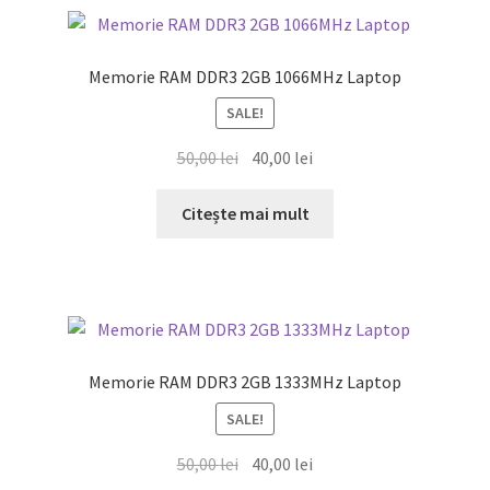
Memorie RAM DDR3 2GB 1066MHz Laptop
SALE!
Prețul
Prețul
50,00
lei
40,00
lei
inițial
curent
a
este:
Citește mai mult
fost:
40,00 lei.
50,00 lei.
Memorie RAM DDR3 2GB 1333MHz Laptop
SALE!
Prețul
Prețul
50,00
lei
40,00
lei
inițial
curent