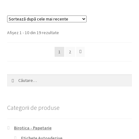
Sortat
Afișez 1 - 10 din 19 rezultate
după
cele
1
2
mai
recente
Caută
după:
Categorii de produse
Birotica - Papetarie
Etichete Autoadezive