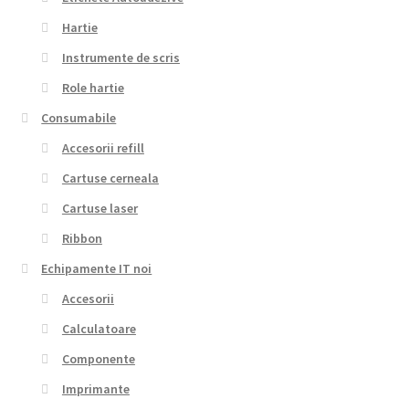
Hartie
Instrumente de scris
Role hartie
Consumabile
Accesorii refill
Cartuse cerneala
Cartuse laser
Ribbon
Echipamente IT noi
Accesorii
Calculatoare
Componente
Imprimante