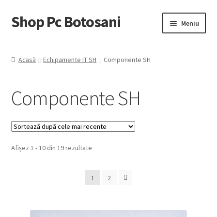
Shop Pc Botosani
Sari
Sari
Meniu
la
la
navigare
conținut
Prima pagină
Acasă
Echipamente IT SH
Componente SH
Contul Meu
Componente SH
Coş
Trimite Comanda
Sortat
Afișez 1 - 10 din 19 rezultate
după
cele
1
2
mai
recente