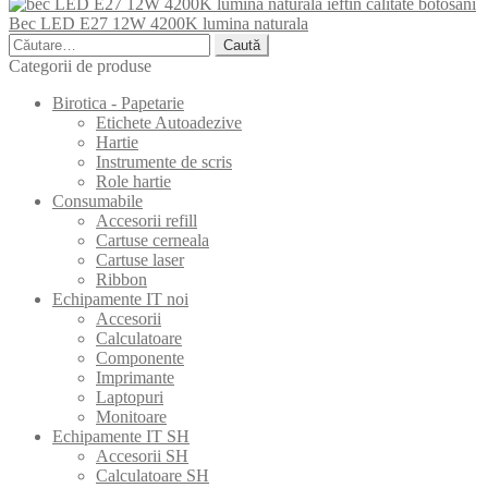
Bec LED E27 12W 4200K lumina naturala
Caută
după:
Categorii de produse
Birotica - Papetarie
Etichete Autoadezive
Hartie
Instrumente de scris
Role hartie
Consumabile
Accesorii refill
Cartuse cerneala
Cartuse laser
Ribbon
Echipamente IT noi
Accesorii
Calculatoare
Componente
Imprimante
Laptopuri
Monitoare
Echipamente IT SH
Accesorii SH
Calculatoare SH