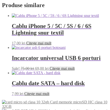
Produse similare
Cablu iPhone 5 / 5C / 5S / 6 / 6S
Lightning snur textil
17,00
lei
Citește mai mult
Incarcator universal USB 6 porturi
Prețul
Prețul
Sale!
75,00
lei
69,00
lei
Citește mai mult
inițial
curent
a
este:
fost:
69,00 lei.
Cablu date SATA – hard disk
75,00 lei.
7,99
lei
Citește mai mult
Card memorie microSD HC clasa 10
32GB