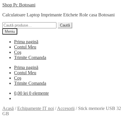
Sari
Sari
Shop Pc Botosani
la
la
Calculatoare Laptop Imprimante Etichete Role casa Botosani
navigare
conținut
Caută:
Caută
Meniu
Prima pagină
Contul Meu
Coş
Trimite Comanda
Prima pagină
Contul Meu
Coş
Trimite Comanda
0,00
lei
0 elemente
Acasă
/
Echipamente IT noi
/
Accesorii
/
Stick memorie USB 32
GB