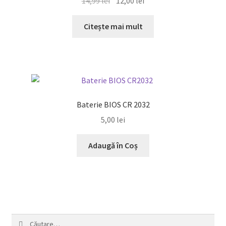
Prețul
Prețul
14,99
lei
12,00
lei
inițial
curent
a
este:
Citește mai mult
fost:
12,00 lei.
14,99 lei.
Baterie BIOS CR 2032
5,00
lei
Adaugă în Coș
Caută