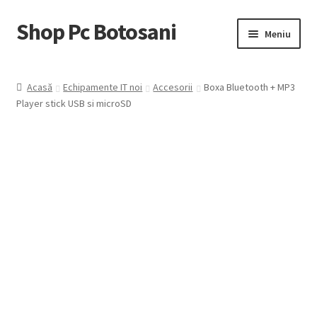
Shop Pc Botosani
Sari
Sari
Meniu
la
la
navigare
conținut
Prima pagină
Acasă
Echipamente IT noi
Accesorii
Boxa Bluetooth + MP3
Player stick USB si microSD
Contul Meu
Coş
Trimite Comanda