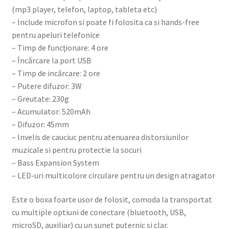
(mp3 player, telefon, laptop, tableta etc)
– Include microfon si poate fi folosita ca si hands-free
pentru apeluri telefonice
– Timp de funcţionare: 4 ore
– Încărcare la port USB
– Timp de incărcare: 2 ore
– Putere difuzor: 3W
– Greutate: 230g
– Acumulator: 520mAh
– Difuzor: 45mm
– Invelis de cauciuc pentru atenuarea distorsiunilor
muzicale si pentru protectie la socuri
– Bass Expansion System
– LED-uri multicolore circulare pentru un design atragator
Este o boxa foarte usor de folosit, comoda la transportat
cu multiple optiuni de conectare (bluetooth, USB,
microSD, auxiliar) cu un sunet puternic si clar.