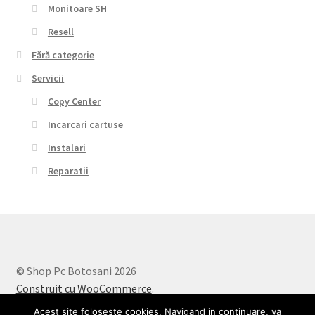
Monitoare SH
Resell
Fără categorie
Servicii
Copy Center
Incarcari cartuse
Instalari
Reparatii
© Shop Pc Botosani 2026
Construit cu WooCommerce
.
Acest site foloseste cookies. Navigand in continuare, va