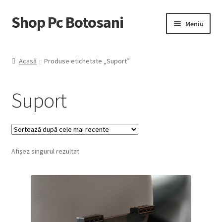
Shop Pc Botosani
Sari
Sari
Meniu
la
la
navigare
conținut
Prima pagină
Acasă
Produse etichetate „Suport”
Contul Meu
Suport
Coş
Trimite Comanda
Afișez singurul rezultat