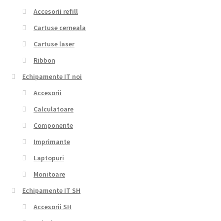
Accesorii refill
Cartuse cerneala
Cartuse laser
Ribbon
Echipamente IT noi
Accesorii
Calculatoare
Componente
Imprimante
Laptopuri
Monitoare
Echipamente IT SH
Accesorii SH