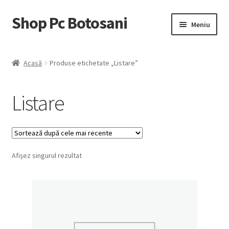
Shop Pc Botosani
Sari
Sari
Meniu
la
la
navigare
conținut
Prima pagină
Acasă
Produse etichetate „Listare”
Contul Meu
Listare
Coş
Trimite Comanda
Afișez singurul rezultat