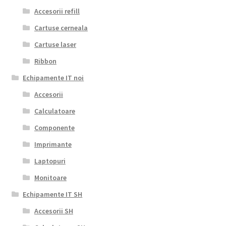
Accesorii refill
Cartuse cerneala
Cartuse laser
Ribbon
Echipamente IT noi
Accesorii
Calculatoare
Componente
Imprimante
Laptopuri
Monitoare
Echipamente IT SH
Accesorii SH