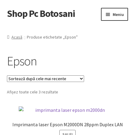
Shop Pc Botosani
Sari
Sari
Meniu
la
la
navigare
conținut
Prima pagină
Acasă
Produse etichetate „Epson”
Contul Meu
Epson
Coş
Trimite Comanda
Sortat
Afișez toate cele 3 rezultate
după
cele
mai
recente
Imprimanta laser Epson M2000DN 28ppm Duplex LAN
SALE!