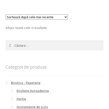
Sortat
Afișez toate cele 3 rezultate
după
cele
Caută
mai
după:
recente
Categorii de produse
Birotica - Papetarie
Etichete Autoadezive
Hartie
Instrumente de scris