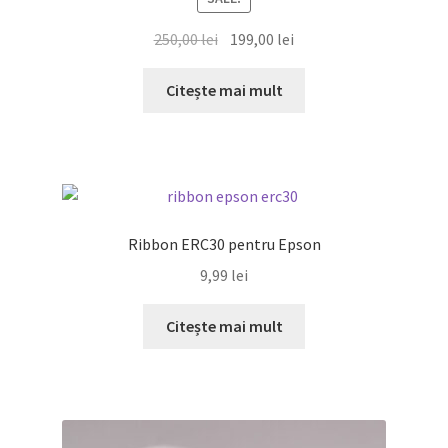
Prețul
Prețul
250,00
lei
199,00
lei
inițial
curent
a
este:
Citește mai mult
fost:
199,00 lei.
250,00 lei.
Ribbon ERC30 pentru Epson
9,99
lei
Citește mai mult