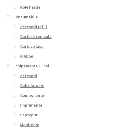
Role hartie
Consumabile
Accesorii refill
Cartuse cerneala
Cartuse laser
Ribbon
Echipamente IT noi
Accesorii
Calculatoare
Componente
Imprimante
Laptopuri
Monitoare